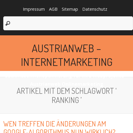
Impressum
AGB
Sitemap
Datenschutz
AUSTRIANWEB –
INTERNETMARKETING
Suchmaschinenoptimierung für Ihre Webprojekte –
Austrianweb Onlinemarketing
ARTIKEL MIT DEM SCHLAGWORT ‘
RANKING ’
WEN TREFFEN DIE ÄNDERUNGEN AM
GOOGLE-ALGORITHMUS NUN WIRKLICH?